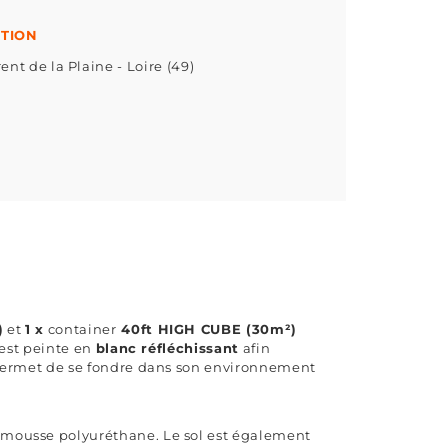
ATION
ent de la Plaine - Loire (49)
)
et
1 x
container
40ft HIGH CUBE (30m²)
 est peinte en
blanc réfléchissant
afin
i permet de se fondre dans son environnement
mousse polyuréthane. Le sol est également