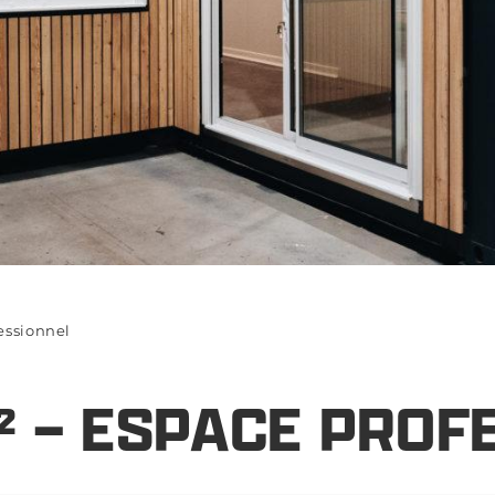
essionnel
² – ESPACE PROF