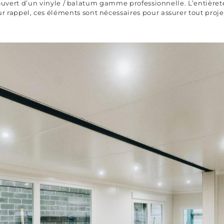
ecouvert d’un vinyle / balatum gamme professionnelle. L’entière
ur rappel, ces éléments sont nécessaires pour assurer tout proje