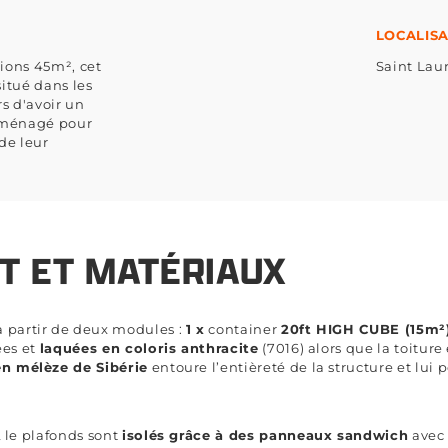
LOCALIS
ions 45m², cet
Saint Laur
itué dans les
s d'avoir un
 aménagé pour
de leur
T ET MATÉRIAUX
 à partir de deux modules :
1 x
container
20ft HIGH CUBE (15m²
ées et
laquées en coloris anthracite
(7016) alors que la toiture
n mélèze de Sibérie
entoure l’entièreté de la structure et lu
& le plafonds sont
isolés grâce à des panneaux sandwich
avec 