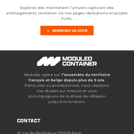
Explorez dès maintenant l’univers captivant des
aménagements container via nos pages réalisations et projets
livrés.
DEMANDER UN DEVIS
Moduleo opère sur
l’ensemble du territoire
français et belge depuis plus de 5 ans
.
Particulier ou professionnel, nous réalisons
nos études sur mesure et vous
accompagnons de la phase de réflexion
jusqu’à la livraison.
CONTACT
10 rue de Penthièvre 75008 Paris