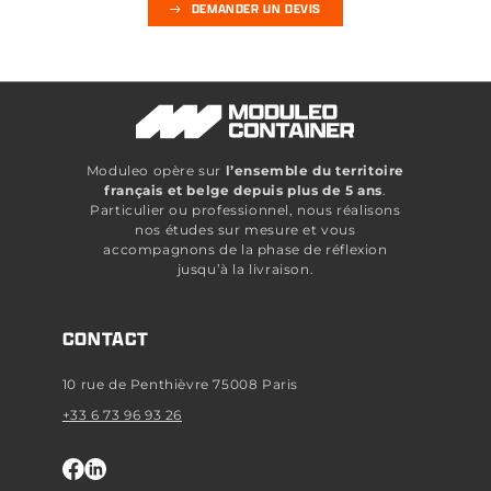
DEMANDER UN DEVIS
Moduleo opère sur
l’ensemble du territoire
français et belge depuis plus de 5 ans
.
Particulier ou professionnel, nous réalisons
nos études sur mesure et vous
accompagnons de la phase de réflexion
jusqu’à la livraison.
CONTACT
10 rue de Penthièvre 75008 Paris
+33 6 73 96 93 26