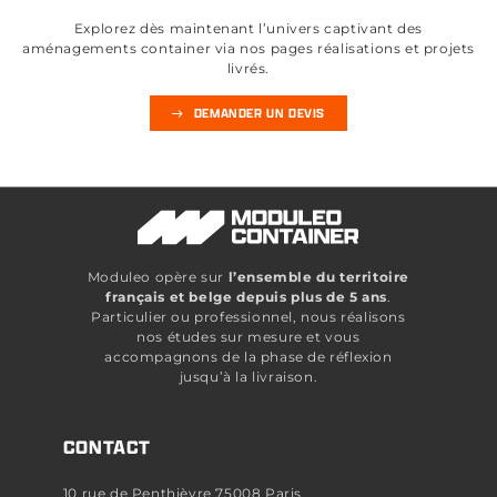
Explorez dès maintenant l’univers captivant des
aménagements container via nos pages réalisations et projets
livrés.
DEMANDER UN DEVIS
Moduleo opère sur
l’ensemble du territoire
français et belge depuis plus de 5 ans
.
Particulier ou professionnel, nous réalisons
nos études sur mesure et vous
accompagnons de la phase de réflexion
jusqu’à la livraison.
CONTACT
10 rue de Penthièvre 75008 Paris