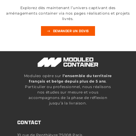
Explorez dès maintenant l’univers captivant des
aménagements container via nos pages réalisations et projets
livrés.
DEMANDER UN DEVIS
Moduleo opère sur
l’ensemble du territoire
français et belge depuis plus de 5 ans
.
Particulier ou professionnel, nous réalisons
nos études sur mesure et vous
accompagnons de la phase de réflexion
jusqu’à la livraison.
CONTACT
10 rue de Penthièvre 75008 Paris